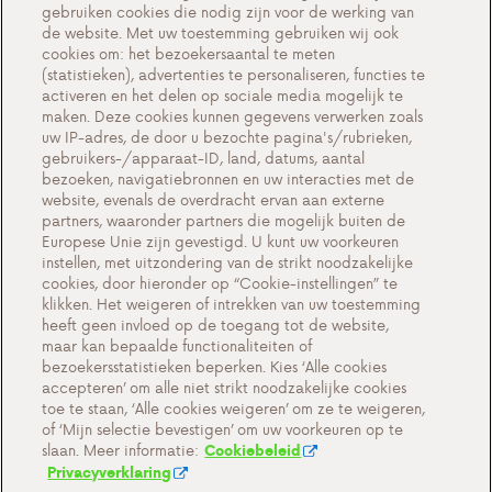
gebruiken cookies die nodig zijn voor de werking van
Werken bij Antargaz
de website. Met uw toestemming gebruiken wij ook
cookies om: het bezoekersaantal te meten
Veelgestelde vragen
(statistieken), advertenties te personaliseren, functies te
activeren en het delen op sociale media mogelijk te
Contact
maken. Deze cookies kunnen gegevens verwerken zoals
uw IP-adres, de door u bezochte pagina's/rubrieken,
gebruikers-/apparaat-ID, land, datums, aantal
bezoeken, navigatiebronnen en uw interacties met de
website, evenals de overdracht ervan aan externe
Cookie-instellingen
partners, waaronder partners die mogelijk buiten de
Europese Unie zijn gevestigd. U kunt uw voorkeuren
Cookiebeleid
instellen, met uitzondering van de strikt noodzakelijke
Privacyverklaring
cookies, door hieronder op “Cookie-instellingen” te
klikken. Het weigeren of intrekken van uw toestemming
Contact
heeft geen invloed op de toegang tot de website,
maar kan bepaalde functionaliteiten of
Belangrijke documenten
bezoekersstatistieken beperken. Kies ‘Alle cookies
accepteren’ om alle niet strikt noodzakelijke cookies
toe te staan, ‘Alle cookies weigeren’ om ze te weigeren,
of ‘Mijn selectie bevestigen’ om uw voorkeuren op te
slaan. Meer informatie:
Cookiebeleid
Privacyverklaring