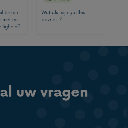
il tussen
Wat als mijn gasfles
r met en
bevriest?
iligheid?
al uw vragen