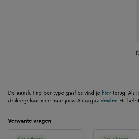
D
De aansluiting per type gasfles vind je
terug. Als j
hier
drukregelaar mee naar jouw Antargaz
. Hij help
dealer
Verwante vragen
Gas in flessen
Gas in flessen