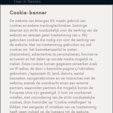
Gas in flessen
Gas in tanks
Cookie-banner
Over ons
De website van Antargaz B.V. maakt gebruik van
cookies en andere trackingtechnieken. Sommige
Acties
daarvan zijn strikt noodzakelijk voor de werking van de
Events
website en vereisen geen toestemming van u. Wij
gebruiken cookies die nodig zijn voor de werking van
Werken bij Antargaz
de website. Met uw toestemming gebruiken wij ook
cookies om: het bezoekersaantal te meten
Veelgestelde vragen
(statistieken), advertenties te personaliseren, functies te
activeren en het delen op sociale media mogelijk te
Contact
maken. Deze cookies kunnen gegevens verwerken zoals
uw IP-adres, de door u bezochte pagina's/rubrieken,
gebruikers-/apparaat-ID, land, datums, aantal
bezoeken, navigatiebronnen en uw interacties met de
website, evenals de overdracht ervan aan externe
Cookie-instellingen
partners, waaronder partners die mogelijk buiten de
Europese Unie zijn gevestigd. U kunt uw voorkeuren
Cookiebeleid
instellen, met uitzondering van de strikt noodzakelijke
Privacyverklaring
cookies, door hieronder op “Cookie-instellingen” te
klikken. Het weigeren of intrekken van uw toestemming
Contact
heeft geen invloed op de toegang tot de website,