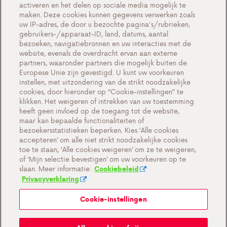
activeren en het delen op sociale media mogelijk te
Contact
maken. Deze cookies kunnen gegevens verwerken zoals
uw IP-adres, de door u bezochte pagina's/rubrieken,
gebruikers-/apparaat-ID, land, datums, aantal
bezoeken, navigatiebronnen en uw interacties met de
website, evenals de overdracht ervan aan externe
Cookie-instellingen
partners, waaronder partners die mogelijk buiten de
Europese Unie zijn gevestigd. U kunt uw voorkeuren
Cookiebeleid
instellen, met uitzondering van de strikt noodzakelijke
Privacyverklaring
cookies, door hieronder op “Cookie-instellingen” te
klikken. Het weigeren of intrekken van uw toestemming
Contact
heeft geen invloed op de toegang tot de website,
maar kan bepaalde functionaliteiten of
Belangrijke documenten
bezoekersstatistieken beperken. Kies ‘Alle cookies
accepteren’ om alle niet strikt noodzakelijke cookies
toe te staan, ‘Alle cookies weigeren’ om ze te weigeren,
of ‘Mijn selectie bevestigen’ om uw voorkeuren op te
slaan. Meer informatie:
Cookiebeleid
Privacyverklaring
Cookie-instellingen
Mijn Antargaz