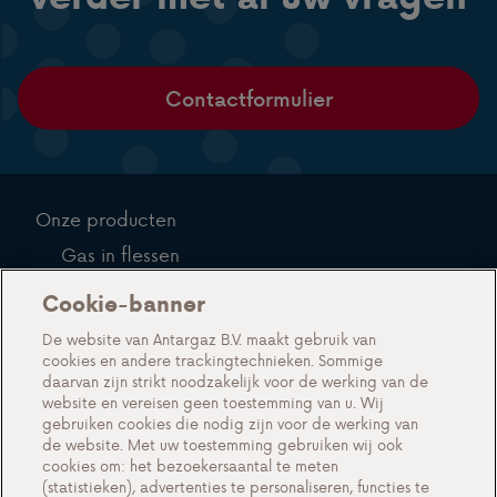
Contactformulier
Onze producten
Gas in flessen
Gas in tanks
Cookie-banner
Over ons
De website van Antargaz B.V. maakt gebruik van
cookies en andere trackingtechnieken. Sommige
Acties
daarvan zijn strikt noodzakelijk voor de werking van de
Events
website en vereisen geen toestemming van u. Wij
gebruiken cookies die nodig zijn voor de werking van
Werken bij Antargaz
de website. Met uw toestemming gebruiken wij ook
cookies om: het bezoekersaantal te meten
Veelgestelde vragen
(statistieken), advertenties te personaliseren, functies te