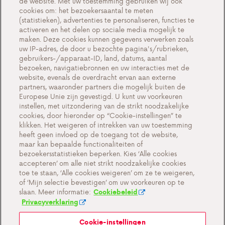
de website. Met uw toestemming gebruiken wij ook
cookies om: het bezoekersaantal te meten
Veelgestelde vragen
(statistieken), advertenties te personaliseren, functies te
activeren en het delen op sociale media mogelijk te
Contact
maken. Deze cookies kunnen gegevens verwerken zoals
uw IP-adres, de door u bezochte pagina's/rubrieken,
gebruikers-/apparaat-ID, land, datums, aantal
bezoeken, navigatiebronnen en uw interacties met de
website, evenals de overdracht ervan aan externe
Cookie-instellingen
partners, waaronder partners die mogelijk buiten de
Europese Unie zijn gevestigd. U kunt uw voorkeuren
Cookiebeleid
instellen, met uitzondering van de strikt noodzakelijke
Privacyverklaring
cookies, door hieronder op “Cookie-instellingen” te
klikken. Het weigeren of intrekken van uw toestemming
Contact
heeft geen invloed op de toegang tot de website,
maar kan bepaalde functionaliteiten of
Belangrijke documenten
bezoekersstatistieken beperken. Kies ‘Alle cookies
accepteren’ om alle niet strikt noodzakelijke cookies
toe te staan, ‘Alle cookies weigeren’ om ze te weigeren,
of ‘Mijn selectie bevestigen’ om uw voorkeuren op te
slaan. Meer informatie:
Cookiebeleid
Privacyverklaring
Cookie-instellingen