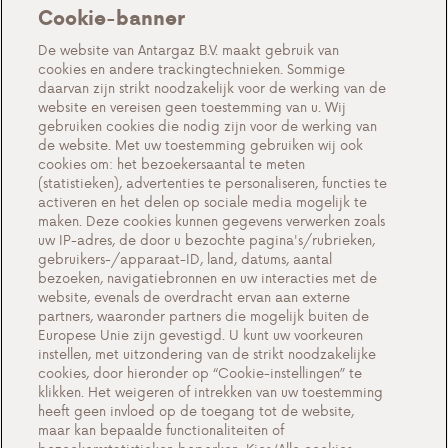
Gas in tanks
Cookie-banner
Over ons
De website van Antargaz B.V. maakt gebruik van
cookies en andere trackingtechnieken. Sommige
Acties
daarvan zijn strikt noodzakelijk voor de werking van de
Events
website en vereisen geen toestemming van u. Wij
gebruiken cookies die nodig zijn voor de werking van
Werken bij Antargaz
de website. Met uw toestemming gebruiken wij ook
cookies om: het bezoekersaantal te meten
Veelgestelde vragen
(statistieken), advertenties te personaliseren, functies te
activeren en het delen op sociale media mogelijk te
Contact
maken. Deze cookies kunnen gegevens verwerken zoals
uw IP-adres, de door u bezochte pagina's/rubrieken,
gebruikers-/apparaat-ID, land, datums, aantal
bezoeken, navigatiebronnen en uw interacties met de
website, evenals de overdracht ervan aan externe
Cookie-instellingen
partners, waaronder partners die mogelijk buiten de
Europese Unie zijn gevestigd. U kunt uw voorkeuren
Cookiebeleid
instellen, met uitzondering van de strikt noodzakelijke
Privacyverklaring
cookies, door hieronder op “Cookie-instellingen” te
klikken. Het weigeren of intrekken van uw toestemming
Contact
heeft geen invloed op de toegang tot de website,
maar kan bepaalde functionaliteiten of
Belangrijke documenten