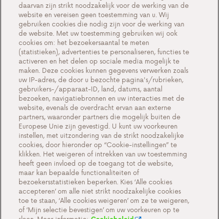
daarvan zijn strikt noodzakelijk voor de werking van de
Events
website en vereisen geen toestemming van u. Wij
gebruiken cookies die nodig zijn voor de werking van
Werken bij Antargaz
de website. Met uw toestemming gebruiken wij ook
cookies om: het bezoekersaantal te meten
Veelgestelde vragen
(statistieken), advertenties te personaliseren, functies te
activeren en het delen op sociale media mogelijk te
Contact
maken. Deze cookies kunnen gegevens verwerken zoals
uw IP-adres, de door u bezochte pagina's/rubrieken,
gebruikers-/apparaat-ID, land, datums, aantal
bezoeken, navigatiebronnen en uw interacties met de
website, evenals de overdracht ervan aan externe
Cookie-instellingen
partners, waaronder partners die mogelijk buiten de
Europese Unie zijn gevestigd. U kunt uw voorkeuren
Cookiebeleid
instellen, met uitzondering van de strikt noodzakelijke
Privacyverklaring
cookies, door hieronder op “Cookie-instellingen” te
klikken. Het weigeren of intrekken van uw toestemming
Contact
heeft geen invloed op de toegang tot de website,
maar kan bepaalde functionaliteiten of
Belangrijke documenten
bezoekersstatistieken beperken. Kies ‘Alle cookies
accepteren’ om alle niet strikt noodzakelijke cookies
toe te staan, ‘Alle cookies weigeren’ om ze te weigeren,
of ‘Mijn selectie bevestigen’ om uw voorkeuren op te
slaan. Meer informatie: