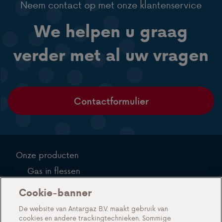
Neem contact op met onze klantenservice
We helpen u graag
verder met al uw vragen
Contactformulier
Onze producten
Gas in flessen
Gas in tanks
Cookie-banner
Over ons
De website van Antargaz B.V. maakt gebruik van
cookies en andere trackingtechnieken. Sommige
Acties