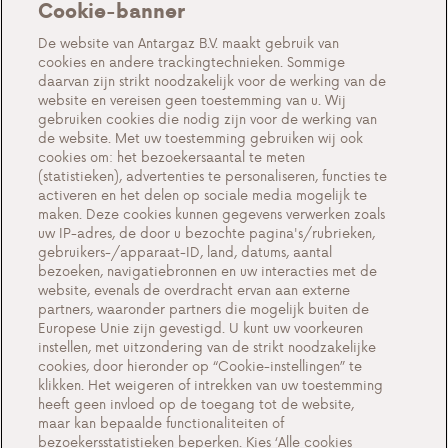
Cookie-banner
Over ons
De website van Antargaz B.V. maakt gebruik van
cookies en andere trackingtechnieken. Sommige
Acties
daarvan zijn strikt noodzakelijk voor de werking van de
website en vereisen geen toestemming van u. Wij
Events
gebruiken cookies die nodig zijn voor de werking van
Werken bij Antargaz
de website. Met uw toestemming gebruiken wij ook
cookies om: het bezoekersaantal te meten
Veelgestelde vragen
(statistieken), advertenties te personaliseren, functies te
activeren en het delen op sociale media mogelijk te
Contact
maken. Deze cookies kunnen gegevens verwerken zoals
uw IP-adres, de door u bezochte pagina's/rubrieken,
gebruikers-/apparaat-ID, land, datums, aantal
bezoeken, navigatiebronnen en uw interacties met de
website, evenals de overdracht ervan aan externe
Cookie-instellingen
partners, waaronder partners die mogelijk buiten de
Europese Unie zijn gevestigd. U kunt uw voorkeuren
Cookiebeleid
instellen, met uitzondering van de strikt noodzakelijke
Privacyverklaring
cookies, door hieronder op “Cookie-instellingen” te
klikken. Het weigeren of intrekken van uw toestemming
Contact
heeft geen invloed op de toegang tot de website,
maar kan bepaalde functionaliteiten of
Belangrijke documenten
bezoekersstatistieken beperken. Kies ‘Alle cookies