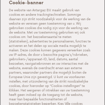
Cookie-banner
Over ons
De website van Antargaz B.V. maakt gebruik van
cookies en andere trackingtechnieken. Sommige
Acties
daarvan zijn strikt noodzakelijk voor de werking van de
website en vereisen geen toestemming van u. Wij
Events
gebruiken cookies die nodig zijn voor de werking van
Werken bij Antargaz
de website. Met uw toestemming gebruiken wij ook
cookies om: het bezoekersaantal te meten
Veelgestelde vragen
(statistieken), advertenties te personaliseren, functies te
activeren en het delen op sociale media mogelijk te
Contact
maken. Deze cookies kunnen gegevens verwerken zoals
uw IP-adres, de door u bezochte pagina's/rubrieken,
gebruikers-/apparaat-ID, land, datums, aantal
bezoeken, navigatiebronnen en uw interacties met de
website, evenals de overdracht ervan aan externe
Cookie-instellingen
partners, waaronder partners die mogelijk buiten de
Europese Unie zijn gevestigd. U kunt uw voorkeuren
Cookiebeleid
instellen, met uitzondering van de strikt noodzakelijke
Privacyverklaring
cookies, door hieronder op “Cookie-instellingen” te
klikken. Het weigeren of intrekken van uw toestemming
Contact
heeft geen invloed op de toegang tot de website,
maar kan bepaalde functionaliteiten of
Belangrijke documenten
bezoekersstatistieken beperken. Kies ‘Alle cookies