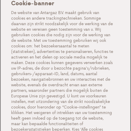
Cookie-banner
Over ons
De website van Antargaz B.V. maakt gebruik van
cookies en andere trackingtechnieken. Sommige
Acties
daarvan zijn strikt noodzakelijk voor de werking van de
website en vereisen geen toestemming van u. Wij
Events
gebruiken cookies die nodig zijn voor de werking van
Werken bij Antargaz
de website. Met uw toestemming gebruiken wij ook
cookies om: het bezoekersaantal te meten
Veelgestelde vragen
(statistieken), advertenties te personaliseren, functies te
activeren en het delen op sociale media mogelijk te
Contact
maken. Deze cookies kunnen gegevens verwerken zoals
uw IP-adres, de door u bezochte pagina's/rubrieken,
gebruikers-/apparaat-ID, land, datums, aantal
bezoeken, navigatiebronnen en uw interacties met de
website, evenals de overdracht ervan aan externe
Cookie-instellingen
partners, waaronder partners die mogelijk buiten de
Europese Unie zijn gevestigd. U kunt uw voorkeuren
Cookiebeleid
instellen, met uitzondering van de strikt noodzakelijke
Privacyverklaring
cookies, door hieronder op “Cookie-instellingen” te
klikken. Het weigeren of intrekken van uw toestemming
Contact
heeft geen invloed op de toegang tot de website,
maar kan bepaalde functionaliteiten of
Belangrijke documenten
bezoekersstatistieken beperken. Kies ‘Alle cookies