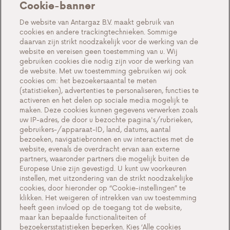
Cookie-banner
Over ons
De website van Antargaz B.V. maakt gebruik van
cookies en andere trackingtechnieken. Sommige
Acties
daarvan zijn strikt noodzakelijk voor de werking van de
website en vereisen geen toestemming van u. Wij
Events
gebruiken cookies die nodig zijn voor de werking van
Werken bij Antargaz
de website. Met uw toestemming gebruiken wij ook
cookies om: het bezoekersaantal te meten
Veelgestelde vragen
(statistieken), advertenties te personaliseren, functies te
activeren en het delen op sociale media mogelijk te
Contact
maken. Deze cookies kunnen gegevens verwerken zoals
uw IP-adres, de door u bezochte pagina's/rubrieken,
gebruikers-/apparaat-ID, land, datums, aantal
bezoeken, navigatiebronnen en uw interacties met de
website, evenals de overdracht ervan aan externe
Cookie-instellingen
partners, waaronder partners die mogelijk buiten de
Europese Unie zijn gevestigd. U kunt uw voorkeuren
Cookiebeleid
instellen, met uitzondering van de strikt noodzakelijke
Privacyverklaring
cookies, door hieronder op “Cookie-instellingen” te
klikken. Het weigeren of intrekken van uw toestemming
Contact
heeft geen invloed op de toegang tot de website,
maar kan bepaalde functionaliteiten of
Belangrijke documenten
bezoekersstatistieken beperken. Kies ‘Alle cookies