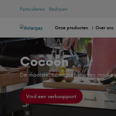
Particulieren
Bedrijven
Onze producten
Over ons
Cocoon
De mooiste momenten starten rond ee
Vind een verkooppunt