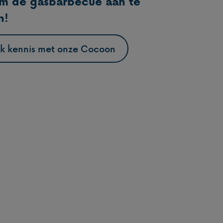
om de gasbarbecue aan te
n!
k kennis met onze Cocoon