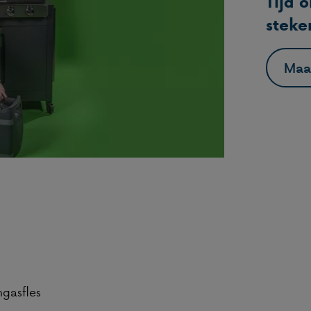
Tijd 
steke
Maa
gasfles